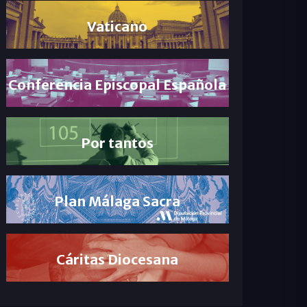
Vaticano
Conferencia Episcopal Española
Por tantos
Plan Málaga Sacra
Cáritas Diocesana