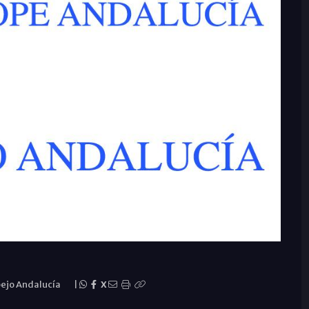
ejo Andalucía
|
X