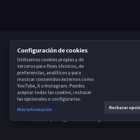
Configuración de cookies
Utilizamos cookies propias y de
Obispado de Málaga
terceros para fines técnicos, de
preferencias, analíticos y para
mostrar contenidos externos como
YouTube, X o Instagram. Puedes
Santa María, 18-20. 29015 Málaga
aceptar todas las cookies, rechazar
las opcionales o configurarlas.
(+34) 952 224 386
Rechazar opci
Más información
obispado@diocesismalaga.es