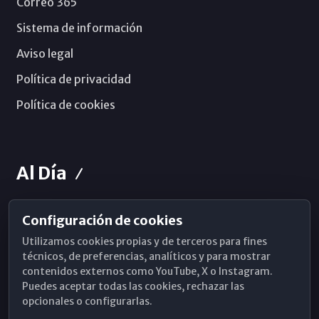
Correo 365
Sistema de información
Aviso legal
Política de privacidad
Política de cookies
Al Día
Configuración de cookies
Horarios de Misa
Utilizamos cookies propias y de terceros para fines
Hemeroteca
técnicos, de preferencias, analíticos y para mostrar
contenidos externos como YouTube, X o Instagram.
WhatsApp
Puedes aceptar todas las cookies, rechazar las
opcionales o configurarlas.