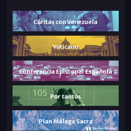
Cáritas con Venezuela
Vaticano
Conferencia Episcopal Española
Por tantos
Plan Málaga Sacra