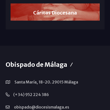
Cáritas Diocesana
Obispado de Málaga
Santa María, 18-20. 29015 Málaga
(+34) 952 224 386
obispado@diocesismalaga.es