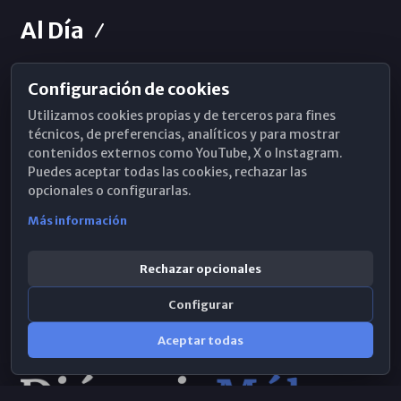
Al Día
Configuración de cookies
Horarios de Misa
Utilizamos cookies propias y de terceros para fines
Hemeroteca
técnicos, de preferencias, analíticos y para mostrar
contenidos externos como YouTube, X o Instagram.
WhatsApp
Puedes aceptar todas las cookies, rechazar las
opcionales o configurarlas.
Más información
Rechazar opcionales
Configurar
Aceptar todas