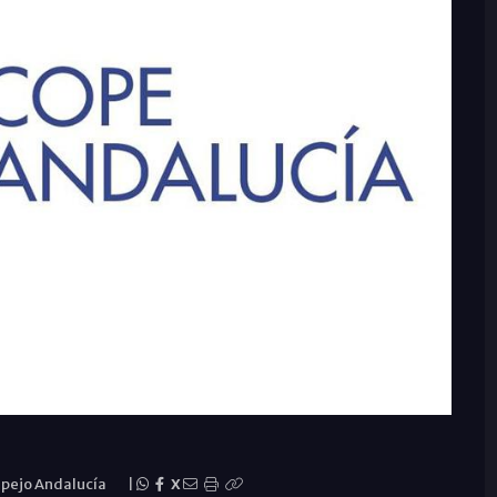
pejo Andalucía
|
X