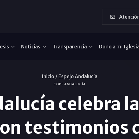
Atención
esis
Noticias
Transparencia
Dono a mi Iglesi
Inicio /
Espejo Andalucía
COPE ANDALUCÍA
alucía celebra l
con testimonios