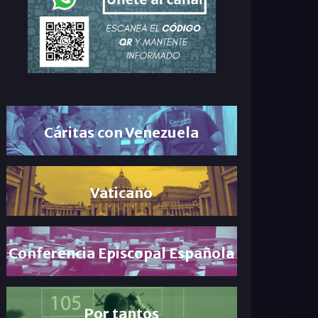
Cáritas con Venezuela
Vaticano
Conferencia Episcopal Española
Por tantos