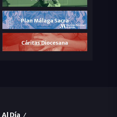
Plan Málaga Sacra
Cáritas Diocesana
Al Día