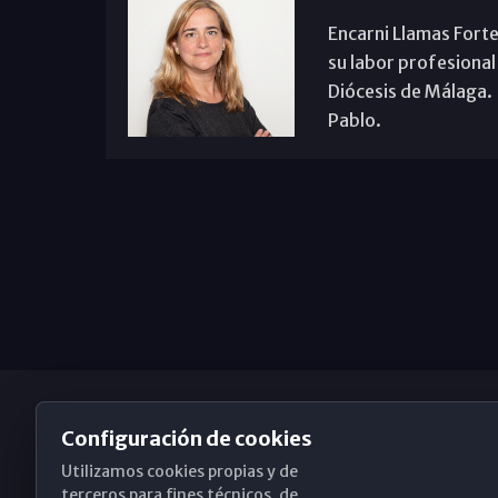
Encarni Llamas Forte
su labor profesional
Diócesis de Málaga. B
Pablo.
Configuración de cookies
Utilizamos cookies propias y de
Obispado de Málaga
terceros para fines técnicos, de