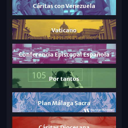
Cáritas con Venezuela
Vaticano
Conferencia Episcopal Española
Por tantos
Plan Málaga Sacra
Cáritas Diocesana