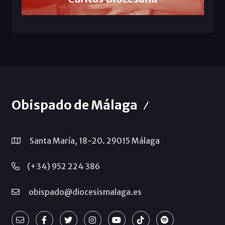
Obispado de Málaga
Santa María, 18-20. 29015 Málaga
(+34) 952 224 386
obispado@diocesismalaga.es