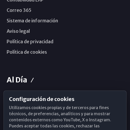
Correo 365
Sistema de información
Aviso legal
Política de privacidad
Política de cookies
Al Día
Configuración de cookies
Horarios de Misa
Utilizamos cookies propias y de terceros para fines
Hemeroteca
técnicos, de preferencias, analíticos y para mostrar
contenidos externos como YouTube, X o Instagram.
WhatsApp
Puedes aceptar todas las cookies, rechazar las