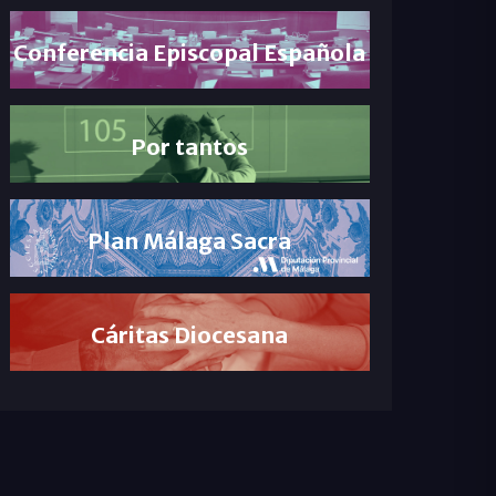
Conferencia Episcopal Española
Por tantos
Plan Málaga Sacra
Cáritas Diocesana