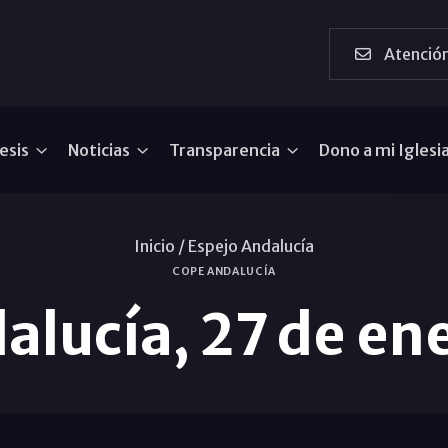
Atención
esis
Noticias
Transparencia
Dono a mi Iglesi
Inicio /
Espejo Andalucía
COPE ANDALUCÍA
alucía, 27 de en