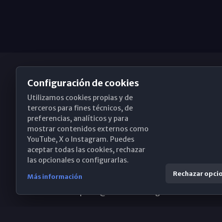
Configuración de cookies
Utilizamos cookies propias y de
Obispado de Málaga
terceros para fines técnicos, de
preferencias, analíticos y para
mostrar contenidos externos como
YouTube, X o Instagram. Puedes
Santa María, 18-20. 29015 Málaga
aceptar todas las cookies, rechazar
las opcionales o configurarlas.
(+34) 952 224 386
Rechazar opci
Más información
obispado@diocesismalaga.es