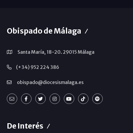
Obispado de Málaga
Santa María, 18-20. 29015 Málaga
(+34) 952 224 386
obispado@diocesismalaga.es
De Interés