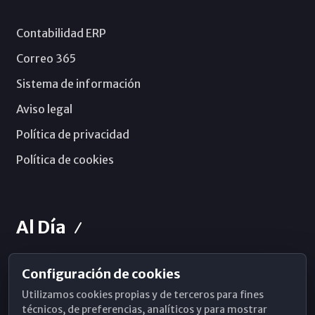
Contabilidad ERP
Correo 365
Sistema de información
Aviso legal
Política de privacidad
Política de cookies
Al Día
Configuración de cookies
Horarios de Misa
Utilizamos cookies propias y de terceros para fines
Hemeroteca
técnicos, de preferencias, analíticos y para mostrar