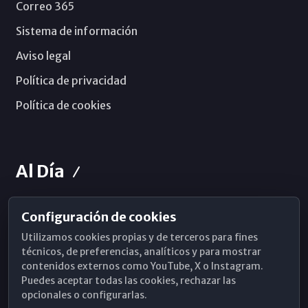
Correo 365
Sistema de información
Aviso legal
Política de privacidad
Política de cookies
Al Día
Configuración de cookies
Horarios de Misa
Utilizamos cookies propias y de terceros para fines
Hemeroteca
técnicos, de preferencias, analíticos y para mostrar
contenidos externos como YouTube, X o Instagram.
WhatsApp
Puedes aceptar todas las cookies, rechazar las
opcionales o configurarlas.