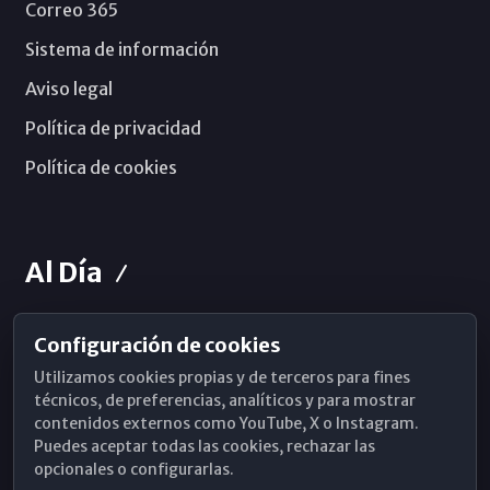
Correo 365
Sistema de información
Aviso legal
Política de privacidad
Política de cookies
Al Día
Configuración de cookies
Horarios de Misa
Utilizamos cookies propias y de terceros para fines
Hemeroteca
técnicos, de preferencias, analíticos y para mostrar
contenidos externos como YouTube, X o Instagram.
WhatsApp
Puedes aceptar todas las cookies, rechazar las
opcionales o configurarlas.