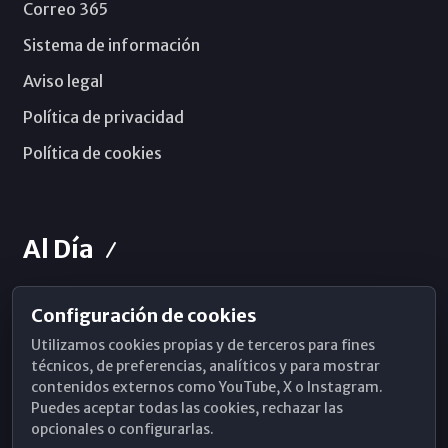
Correo 365
Sistema de información
Aviso legal
Política de privacidad
Política de cookies
Al Día
Configuración de cookies
Horarios de Misa
Utilizamos cookies propias y de terceros para fines
Hemeroteca
técnicos, de preferencias, analíticos y para mostrar
contenidos externos como YouTube, X o Instagram.
WhatsApp
Puedes aceptar todas las cookies, rechazar las
opcionales o configurarlas.