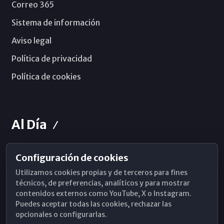
Correo 365
Sistema de información
Aviso legal
Política de privacidad
Política de cookies
Al Día
Configuración de cookies
Horarios de Misa
Utilizamos cookies propias y de terceros para fines
Hemeroteca
técnicos, de preferencias, analíticos y para mostrar
contenidos externos como YouTube, X o Instagram.
WhatsApp
Puedes aceptar todas las cookies, rechazar las
opcionales o configurarlas.