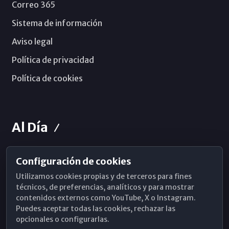
Correo 365
Sistema de información
Aviso legal
Política de privacidad
Política de cookies
Al Día
Configuración de cookies
Horarios de Misa
Utilizamos cookies propias y de terceros para fines
Hemeroteca
técnicos, de preferencias, analíticos y para mostrar
contenidos externos como YouTube, X o Instagram.
WhatsApp
Puedes aceptar todas las cookies, rechazar las
opcionales o configurarlas.