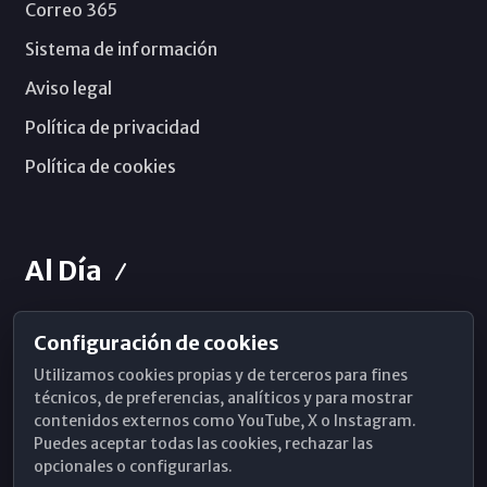
Correo 365
Sistema de información
Aviso legal
Política de privacidad
Política de cookies
Al Día
Configuración de cookies
Horarios de Misa
Utilizamos cookies propias y de terceros para fines
Hemeroteca
técnicos, de preferencias, analíticos y para mostrar
contenidos externos como YouTube, X o Instagram.
WhatsApp
Puedes aceptar todas las cookies, rechazar las
opcionales o configurarlas.