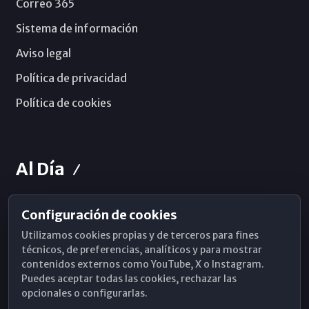
Correo 365
Sistema de información
Aviso legal
Política de privacidad
Política de cookies
Al Día
Configuración de cookies
Horarios de Misa
Utilizamos cookies propias y de terceros para fines
Hemeroteca
técnicos, de preferencias, analíticos y para mostrar
contenidos externos como YouTube, X o Instagram.
WhatsApp
Puedes aceptar todas las cookies, rechazar las
opcionales o configurarlas.