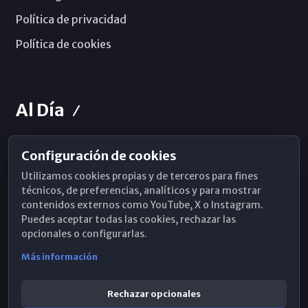
Política de privacidad
Política de cookies
Al Día
Configuración de cookies
Horarios de Misa
Utilizamos cookies propias y de terceros para fines
Hemeroteca
técnicos, de preferencias, analíticos y para mostrar
contenidos externos como YouTube, X o Instagram.
WhatsApp
Puedes aceptar todas las cookies, rechazar las
opcionales o configurarlas.
Más información
Rechazar opcionales