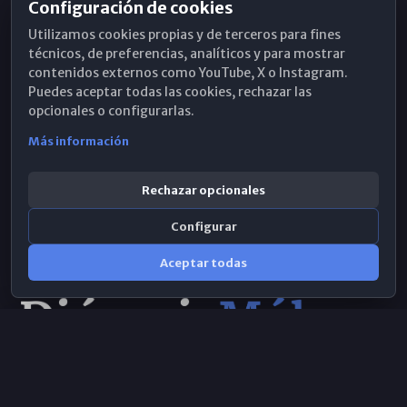
Configuración de cookies
Horarios de Misa
Utilizamos cookies propias y de terceros para fines
Hemeroteca
técnicos, de preferencias, analíticos y para mostrar
contenidos externos como YouTube, X o Instagram.
WhatsApp
Puedes aceptar todas las cookies, rechazar las
opcionales o configurarlas.
Más información
Rechazar opcionales
Configurar
Aceptar todas
Consulta IA
×
© 2026 Obispado de Málaga
Selecciona el área y realiza tu consulta