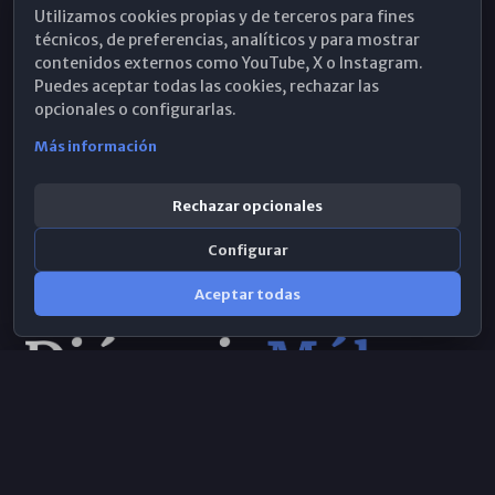
Utilizamos cookies propias y de terceros para fines
Hemeroteca
técnicos, de preferencias, analíticos y para mostrar
contenidos externos como YouTube, X o Instagram.
WhatsApp
Puedes aceptar todas las cookies, rechazar las
opcionales o configurarlas.
Más información
Rechazar opcionales
Configurar
Aceptar todas
Consulta IA
×
© 2026 Obispado de Málaga
Selecciona el área y realiza tu consulta