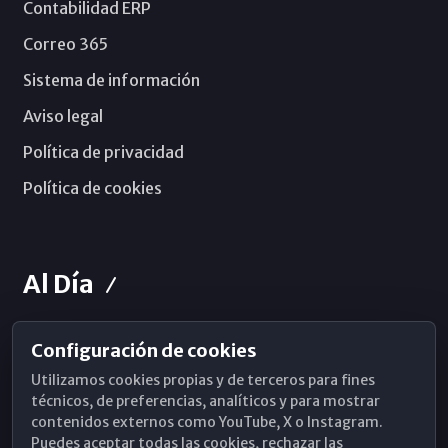
Contabilidad ERP
Correo 365
Sistema de información
Aviso legal
Política de privacidad
Política de cookies
Al Día
Configuración de cookies
Horarios de Misa
Utilizamos cookies propias y de terceros para fines
Hemeroteca
técnicos, de preferencias, analíticos y para mostrar
contenidos externos como YouTube, X o Instagram.
WhatsApp
Puedes aceptar todas las cookies, rechazar las