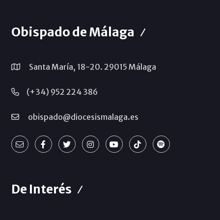
Obispado de Málaga
Santa María, 18-20. 29015 Málaga
(+34) 952 224 386
obispado@diocesismalaga.es
De Interés