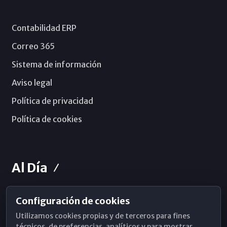
Contabilidad ERP
Correo 365
Sistema de información
Aviso legal
Política de privacidad
Política de cookies
Al Día
Configuración de cookies
Horarios de Misa
Utilizamos cookies propias y de terceros para fines
Hemeroteca
técnicos, de preferencias, analíticos y para mostrar