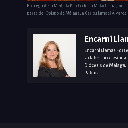
Entrega de la Medalla Pro Ecclesia Malacitana, por
parte del Obispo de Málaga, a Carlos Ismael Álvarez
Encarni Lla
Encarni Llamas Forte
su labor profesional
Diócesis de Málaga. B
Pablo.