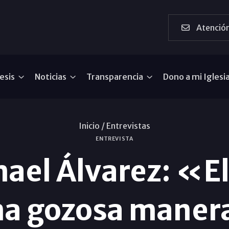
Atención
esis
Noticias
Transparencia
Dono a mi Iglesi
Inicio /
Entrevistas
ENTREVISTA
mael Álvarez: «E
a gozosa manera 