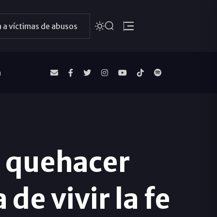
 a víctimas de abusos
a
l quehacer
de vivir la fe