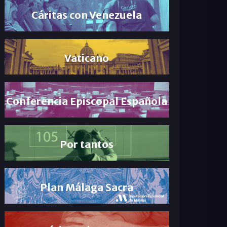
Cáritas con Venezuela
Vaticano
Conferencia Episcopal Española
Por tantos
Plan Málaga Sacra