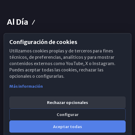
Al Día
Configuración de cookies
Horarios de Misa
Utilizamos cookies propias y de terceros para fines
Hemeroteca
técnicos, de preferencias, analíticos y para mostrar
contenidos externos como YouTube, X o Instagram.
WhatsApp
Puedes aceptar todas las cookies, rechazar las
opcionales o configurarlas.
Más información
Rechazar opcionales
Configurar
Aceptar todas