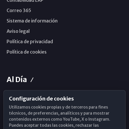
Contabilidad ERP
Correo 365
Sistema de información
Aviso legal
Política de privacidad
Política de cookies
Al Día
Configuración de cookies
Horarios de Misa
Utilizamos cookies propias y de terceros para fines
Hemeroteca
técnicos, de preferencias, analíticos y para mostrar
contenidos externos como YouTube, X o Instagram.
WhatsApp
Puedes aceptar todas las cookies, rechazar las