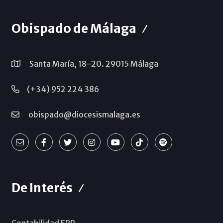
Obispado de Málaga
Santa María, 18-20. 29015 Málaga
(+34) 952 224 386
obispado@diocesismalaga.es
De Interés