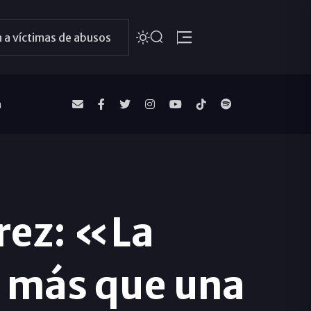
 a víctimas de abusos
a
rez: «La
 más que una