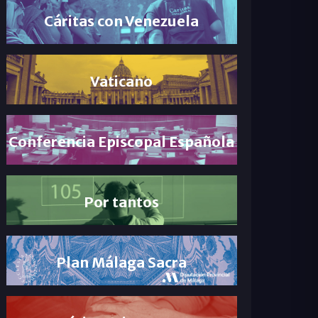
Cáritas con Venezuela
Vaticano
Conferencia Episcopal Española
Por tantos
Plan Málaga Sacra