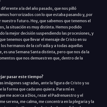
?
iferente a la del año pasado, que nos pilló
amos horrorizados con lo que estaba pasando y, por
ser nuestro futuro. Hoy, que sabemos que tenemos el
imos, la situación es muy distinta. Hemos podido
o la mejor decisión suspendiendo las procesiones, y
que tenemos que llevar el mensaje de Cristo en su
 los hermanos de la cofradía y a todas aquellas
 es una Semana Santa distinta, pero que nos da la
 momentos que nos demuestren que, dentro de la
dejar pasar este tiempo?
las imágenes sagradas, ante la figura de Cristo y su
 de la forma que cada uno quiera. Para mí es
ue me acerca a Dios, rezar el Padrenuestro y el
me serena, me calma, me concentra en la plegaria y la