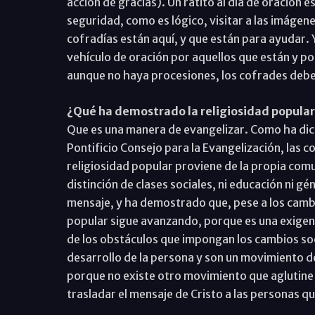
acción de gracias). Un ratito al día de oración
seguridad, como es lógico, visitar a las imágene
cofradías están aquí, y que están para ayudar.
vehículo de oración por aquellos que están y por
aunque no haya procesiones, los cofrades debe
¿Qué ha demostrado la religiosidad popular
Que es una manera de evangelizar. Como ha dicho
Pontificio Consejo para la Evangelización, las c
religiosidad popular proviene de la propia comu
distinción de clases sociales, ni educación ni g
mensaje, y ha demostrado que, pese a los cambio
popular sigue avanzando, porque es una exigenc
de los obstáculos que impongan los cambios soc
desarrollo de la persona y son un movimiento de
porque no existe otro movimiento que aglutine 
trasladar el mensaje de Cristo a las personas qu