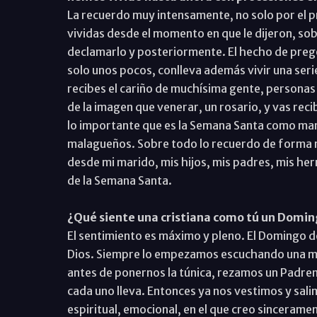
La recuerdo muy intensamente, no solo por el p
vividas desde el momento en que le dijeron, sob
declamarlo y posteriormente. El hecho de prego
solo unos pocos, conlleva además vivir una seri
recibes el cariño de muchísima gente, persona
de la imagen que venerar, un rosario, y vas rec
lo importante que es la Semana Santa como mani
malagueños. Sobre todo lo recuerdo de forma muy
desde mi marido, mis hijos, mis padres, mis h
de la Semana Santa.
¿Qué siente una cristiana como tú un Domi
El sentimiento es máximo y pleno. El Domingo 
Dios. Siempre lo empezamos escuchando una mar
antes de ponernos la túnica, rezamos un Padren
cada uno lleva. Entonces ya nos vestimos y sal
espiritual, emocional, en el que creo sincerame