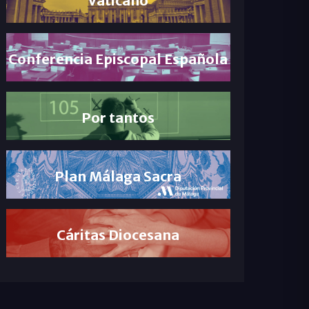
Conferencia Episcopal Española
Por tantos
Plan Málaga Sacra
Cáritas Diocesana