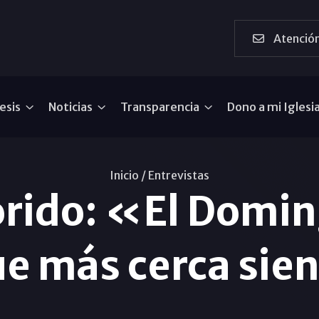
Atención
esis
Noticias
Transparencia
Dono a mi Iglesi
Inicio /
Entrevistas
rido: «El Domi
que más cerca sie