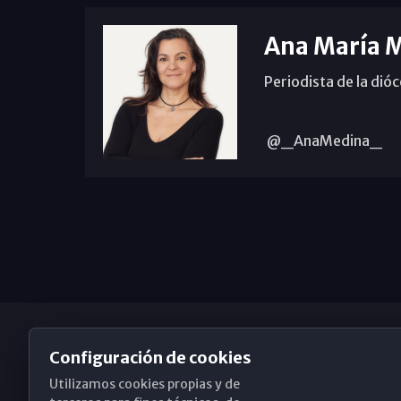
Ana María 
Periodista de la dió
@_AnaMedina_
Configuración de cookies
Utilizamos cookies propias y de
Obispado de Málaga