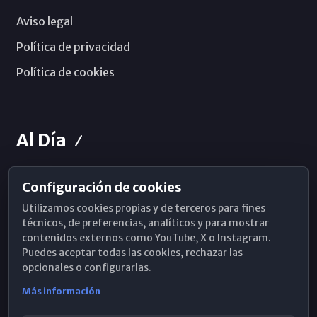
Aviso legal
Política de privacidad
Política de cookies
Al Día
Configuración de cookies
Horarios de Misa
Utilizamos cookies propias y de terceros para fines
Hemeroteca
técnicos, de preferencias, analíticos y para mostrar
contenidos externos como YouTube, X o Instagram.
WhatsApp
Puedes aceptar todas las cookies, rechazar las
opcionales o configurarlas.
Más información