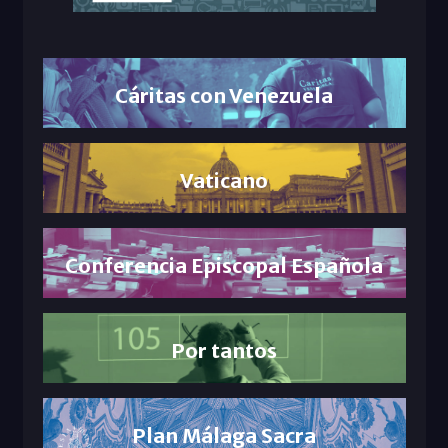
Cáritas con Venezuela
Vaticano
Conferencia Episcopal Española
Por tantos
Plan Málaga Sacra