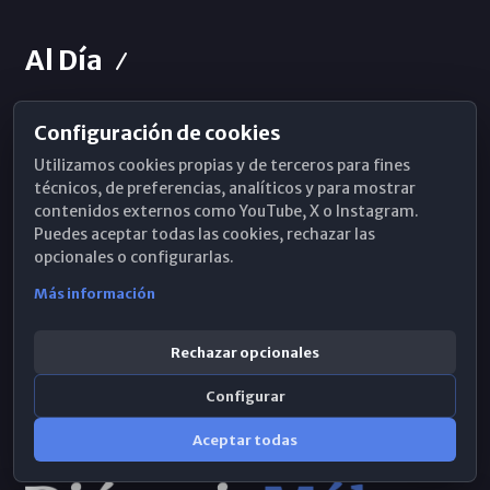
Al Día
Configuración de cookies
Horarios de Misa
Utilizamos cookies propias y de terceros para fines
Hemeroteca
técnicos, de preferencias, analíticos y para mostrar
contenidos externos como YouTube, X o Instagram.
WhatsApp
Puedes aceptar todas las cookies, rechazar las
opcionales o configurarlas.
Más información
Rechazar opcionales
Configurar
Aceptar todas