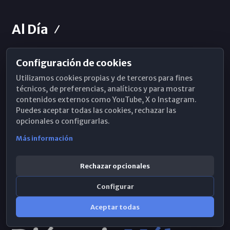
Al Día
Configuración de cookies
Horarios de Misa
Utilizamos cookies propias y de terceros para fines
Hemeroteca
técnicos, de preferencias, analíticos y para mostrar
contenidos externos como YouTube, X o Instagram.
WhatsApp
Puedes aceptar todas las cookies, rechazar las
opcionales o configurarlas.
Más información
Rechazar opcionales
Configurar
Aceptar todas