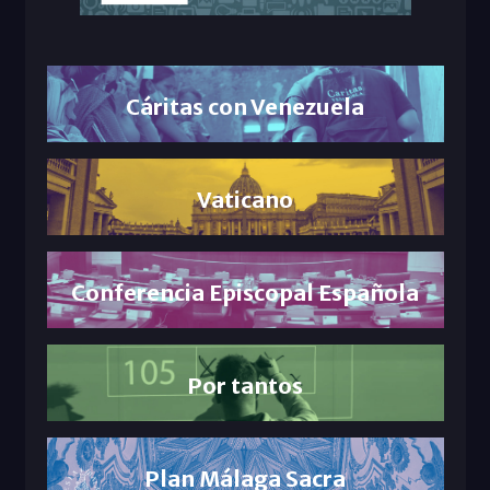
Cáritas con Venezuela
Vaticano
Conferencia Episcopal Española
Por tantos
Plan Málaga Sacra