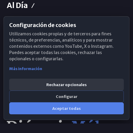
Al Día
Configuración de cookies
Horarios de Misa
Utilizamos cookies propias y de terceros para fines
Hemeroteca
técnicos, de preferencias, analíticos y para mostrar
contenidos externos como YouTube, X o Instagram.
WhatsApp
Puedes aceptar todas las cookies, rechazar las
opcionales o configurarlas.
Más información
Rechazar opcionales
Configurar
Aceptar todas