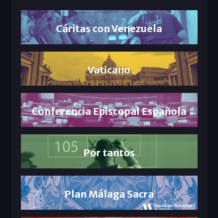
Cáritas con Venezuela
Vaticano
Conferencia Episcopal Española
Por tantos
Plan Málaga Sacra