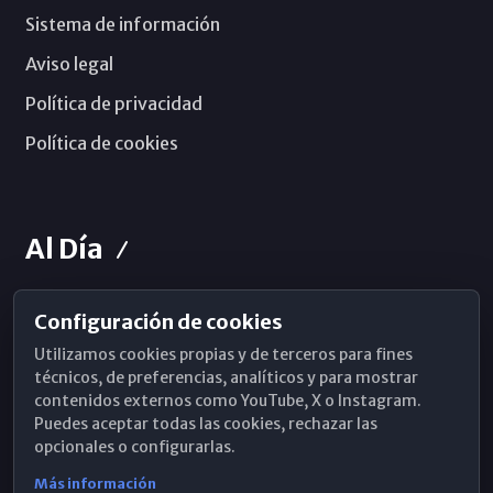
Sistema de información
Aviso legal
Política de privacidad
Política de cookies
Al Día
Configuración de cookies
Horarios de Misa
Utilizamos cookies propias y de terceros para fines
Hemeroteca
técnicos, de preferencias, analíticos y para mostrar
contenidos externos como YouTube, X o Instagram.
WhatsApp
Puedes aceptar todas las cookies, rechazar las
opcionales o configurarlas.
Más información