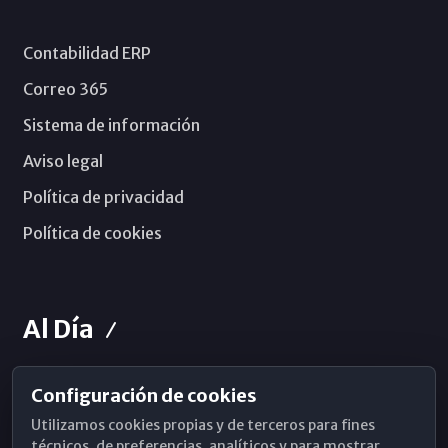
Contabilidad ERP
Correo 365
Sistema de información
Aviso legal
Política de privacidad
Política de cookies
Al Día
Configuración de cookies
Horarios de Misa
Utilizamos cookies propias y de terceros para fines
Hemeroteca
técnicos, de preferencias, analíticos y para mostrar