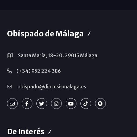
Obispado de Málaga
Santa María, 18-20. 29015 Málaga
(+34) 952 224 386
obispado@diocesismalaga.es
De Interés