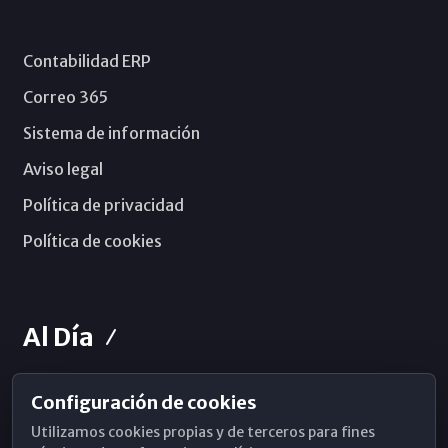
Contabilidad ERP
Correo 365
Sistema de información
Aviso legal
Política de privacidad
Política de cookies
Al Día
Configuración de cookies
Horarios de Misa
Utilizamos cookies propias y de terceros para fines
Hemeroteca