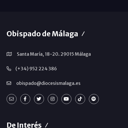
Obispado de Málaga
Santa María, 18-20. 29015 Málaga
(+34) 952 224 386
obispado@diocesismalaga.es
De Interés