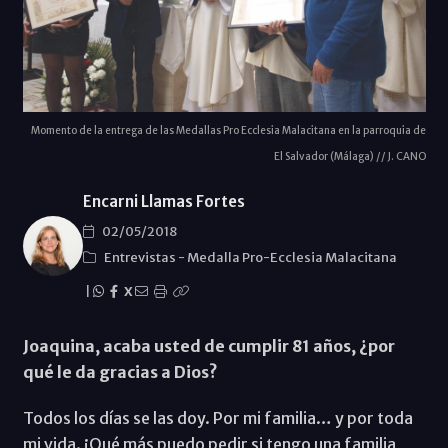
Momento de la entrega de las Medallas Pro Ecclesia Malacitana en la parroquia de
El Salvador (Málaga) // J. CANO
Encarni Llamas Fortes
02/05/2018
Entrevistas
-
Medalla Pro-Ecclesia Malacitana
|
X
Joaquina, acaba usted de cumplir 81 años, ¿por
qué le da gracias a Dios?
Todos los días se las doy. Por mi familia… y por toda
mi vida. ¡Qué más puedo pedir si tengo una familia