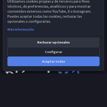
Utilizamos cookies propias y de terceros para fines
Hemeroteca
técnicos, de preferencias, analíticos y para mostrar
contenidos externos como YouTube, X o Instagram.
WhatsApp
Puedes aceptar todas las cookies, rechazar las
opcionales o configurarlas.
Más información
Rechazar opcionales
Configurar
Aceptar todas
Consulta IA
×
© 2026 Obispado de Málaga
Selecciona el área y realiza tu consulta