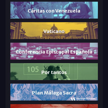
Cáritas con Venezuela
Vaticano
Conferencia Episcopal Española
Por tantos
Plan Málaga Sacra