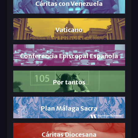
Cáritas con Venezuela
Vaticano
Conferencia Episcopal Española
Por tantos
Plan Málaga Sacra
Cáritas Diocesana