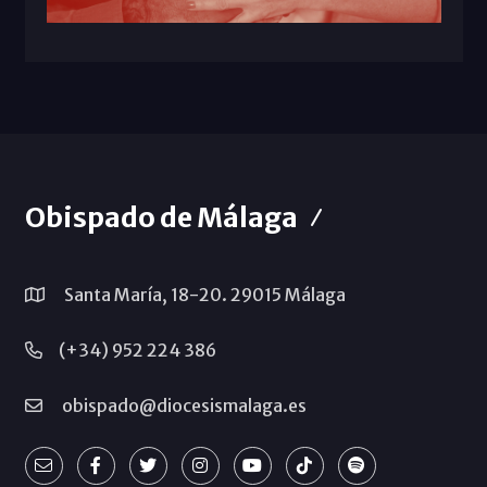
Obispado de Málaga
Santa María, 18-20. 29015 Málaga
(+34) 952 224 386
obispado@diocesismalaga.es