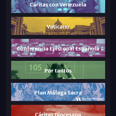
Cáritas con Venezuela
Vaticano
Conferencia Episcopal Española
Por tantos
Plan Málaga Sacra
Cáritas Diocesana