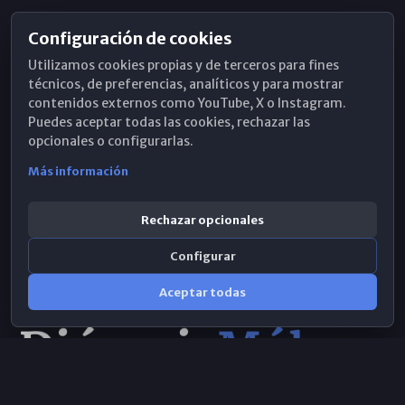
Configuración de cookies
Horarios de Misa
Utilizamos cookies propias y de terceros para fines
Hemeroteca
técnicos, de preferencias, analíticos y para mostrar
contenidos externos como YouTube, X o Instagram.
WhatsApp
Puedes aceptar todas las cookies, rechazar las
opcionales o configurarlas.
Más información
Rechazar opcionales
Configurar
Aceptar todas
Consulta IA
×