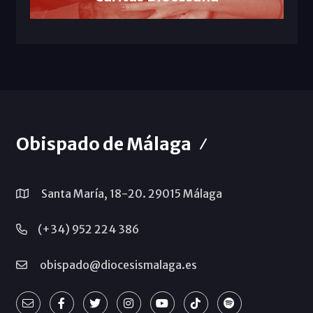
Obispado de Málaga
Santa María, 18-20. 29015 Málaga
(+34) 952 224 386
obispado@diocesismalaga.es