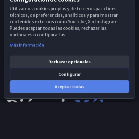
Horarios de Misa
Utilizamos cookies propias y de terceros para fines
Hemeroteca
técnicos, de preferencias, analíticos y para mostrar
contenidos externos como YouTube, X o Instagram.
WhatsApp
Puedes aceptar todas las cookies, rechazar las
opcionales o configurarlas.
Más información
Rechazar opcionales
Configurar
Aceptar todas
Consulta IA
×
Selecciona el área y realiza tu consulta
© 2026 Obispado de Málaga