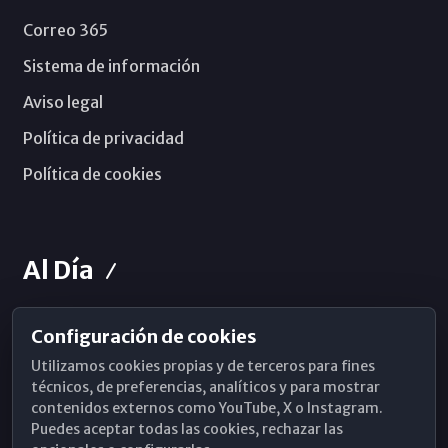
Correo 365
Sistema de información
Aviso legal
Política de privacidad
Política de cookies
Al Día
Configuración de cookies
Horarios de Misa
Utilizamos cookies propias y de terceros para fines
Hemeroteca
técnicos, de preferencias, analíticos y para mostrar
contenidos externos como YouTube, X o Instagram.
WhatsApp
Puedes aceptar todas las cookies, rechazar las