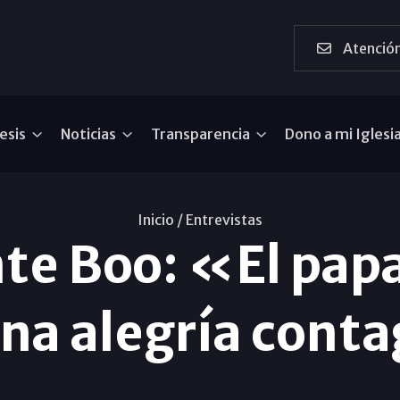
Atención
esis
Noticias
Transparencia
Dono a mi Iglesi
Inicio /
Entrevistas
nte Boo: «El papa
una alegría cont