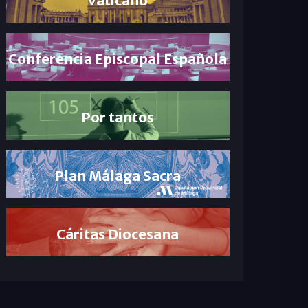
Conferencia Episcopal Española
Por tantos
Plan Málaga Sacra
Cáritas Diocesana