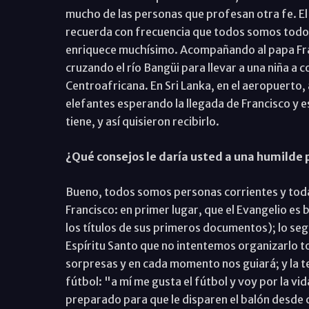
mucho de las personas que profesan otra fe. El 
recuerda con frecuencia que todos somos todos 
enriquece muchísimo. Acompañando al papa Fran
cruzando el río Bangüi para llevar a una niña a 
Centroafricana. En Sri Lanka, en el aeropuerto,
elefantes esperando la llegada de Francisco y es
tiene, y así quisieron recibirlo.
¿Qué consejos le daría usted a una humilde 
Bueno, todos somos personas corrientes y toda
Francisco: en primer lugar, que el Evangelio es 
los títulos de sus primeros documentos); lo s
Espíritu Santo que no intentemos organizarlo to
sorpresas y en cada momento nos guiará; y la te
fútbol: "a mí me gusta el fútbol y voy por la vi
preparado para que le disparen el balón desde c