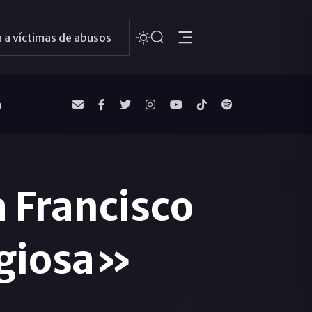
 a víctimas de abusos
a
 Francisco
agiosa»