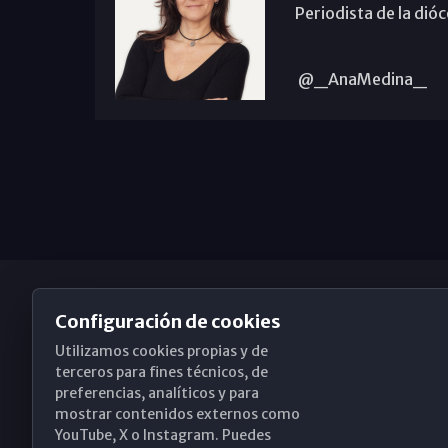
Periodista de la dió
@_AnaMedina_
Configuración de cookies
Utilizamos cookies propias y de
Obispado de Málaga
terceros para fines técnicos, de
preferencias, analíticos y para
mostrar contenidos externos como
YouTube, X o Instagram. Puedes
Santa María, 18-20. 29015 Málaga