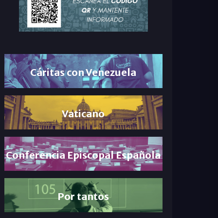
Cáritas con Venezuela
Vaticano
Conferencia Episcopal Española
Por tantos