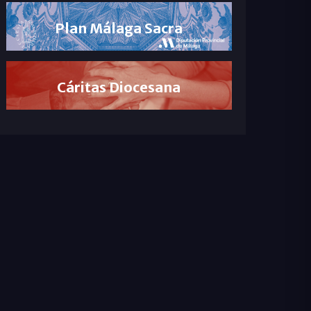
Plan Málaga Sacra
Cáritas Diocesana