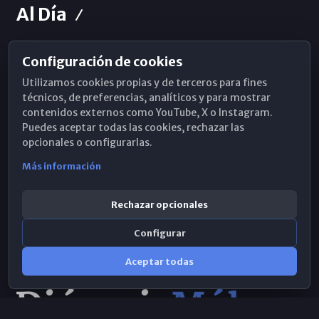
Al Día
Configuración de cookies
Horarios de Misa
Utilizamos cookies propias y de terceros para fines
Hemeroteca
técnicos, de preferencias, analíticos y para mostrar
contenidos externos como YouTube, X o Instagram.
WhatsApp
Puedes aceptar todas las cookies, rechazar las
opcionales o configurarlas.
Más información
Rechazar opcionales
Configurar
Aceptar todas