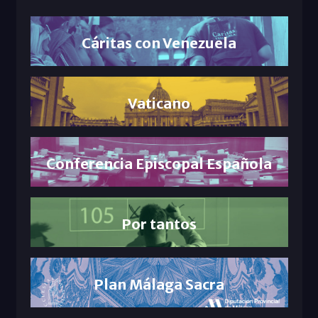
Cáritas con Venezuela
Vaticano
Conferencia Episcopal Española
Por tantos
Plan Málaga Sacra