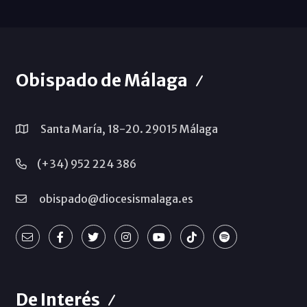
Obispado de Málaga
Santa María, 18-20. 29015 Málaga
(+34) 952 224 386
obispado@diocesismalaga.es
De Interés