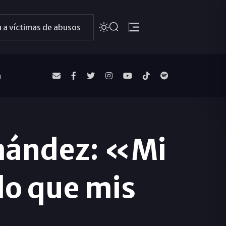
 a víctimas de abusos
a
rnández: «Mi
 lo que mis