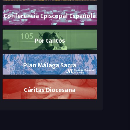
Conferencia Episcopal Española
Por tantos
Plan Málaga Sacra
Cáritas Diocesana