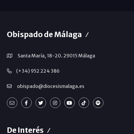
Obispado de Málaga
Santa María, 18-20. 29015 Málaga
(+34) 952 224 386
obispado@diocesismalaga.es
De Interés