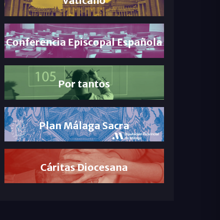
Conferencia Episcopal Española
Por tantos
Plan Málaga Sacra
Cáritas Diocesana