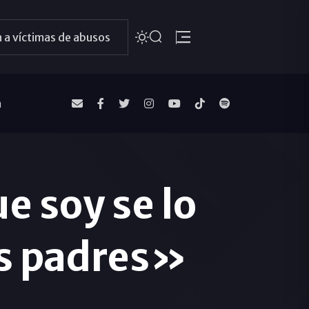
 a víctimas de abusos
a
e soy se lo
is padres»