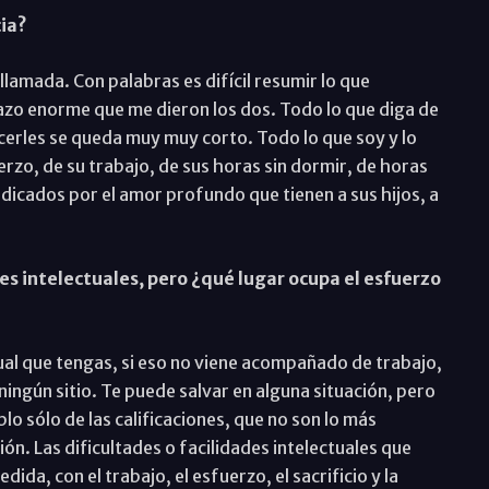
cia?
llamada. Con palabras es difícil resumir lo que
razo enorme que me dieron los dos. Todo lo que diga de
cerles se queda muy muy corto. Todo lo que soy y lo
erzo, de su trabajo, de sus horas sin dormir, de horas
icados por el amor profundo que tienen a sus hijos, a
s intelectuales, pero ¿qué lugar ocupa el esfuerzo
al que tengas, si eso no viene acompañado de trabajo,
 ningún sitio. Te puede salvar en alguna situación, pero
lo sólo de las calificaciones, que no son lo más
n. Las dificultades o facilidades intelectuales que
a, con el trabajo, el esfuerzo, el sacrificio y la