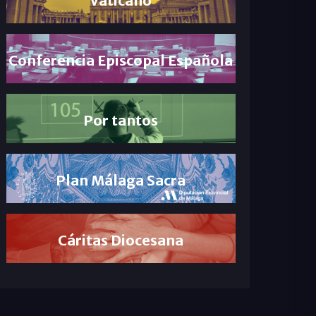
Conferencia Episcopal Española
Por tantos
Plan Málaga Sacra
Cáritas Diocesana