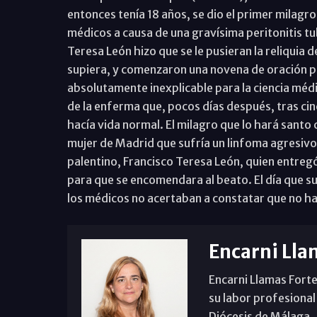
entonces tenía 18 años, se dio el primer milag
médicos a causa de una gravísima peritonitis tu
Teresa León hizo que se le pusieran la reliquia 
supiera, y comenzaron una novena de oración po
absolutamente inexplicable para la ciencia médi
de la enferma que, pocos días después, tras ci
hacía vida normal. El milagro que lo hará santo 
mujer de Madrid que sufría un linfoma agresivo
palentino, Francisco Teresa León, quien entregó
para que se encomendara al beato. El día que
los médicos no acertaban a constatar que no h
Encarni Lla
Encarni Llamas Forte
su labor profesional
Diócesis de Málaga. B