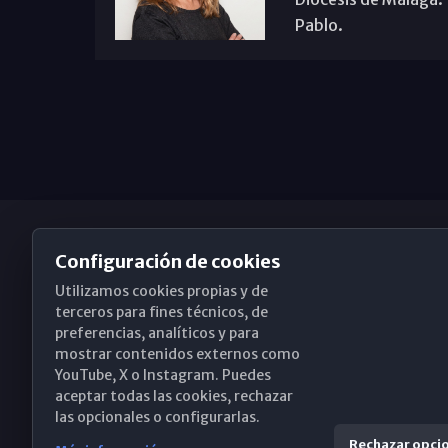
Pablo.
Configuración de cookies
Utilizamos cookies propias y de
Obispado de Málaga
terceros para fines técnicos, de
preferencias, analíticos y para
mostrar contenidos externos como
YouTube, X o Instagram. Puedes
Santa María, 18-20. 29015 Málaga
aceptar todas las cookies, rechazar
las opcionales o configurarlas.
(+34) 952 224 386
Rechazar opci