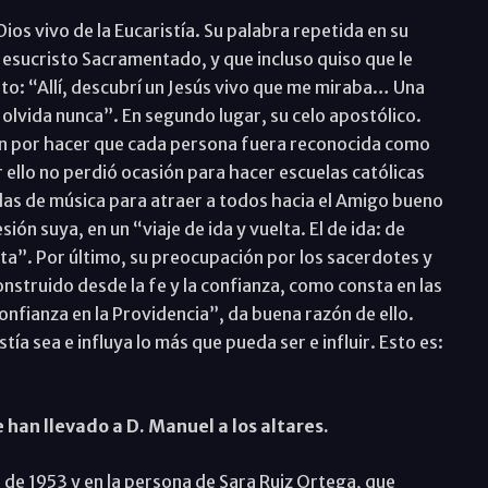
Dios vivo de la Eucaristía. Su palabra repetida en su
 Jesucristo Sacramentado, y que incluso quiso que le
ito: “Allí, descubrí un Jesús vivo que me miraba… Una
 olvida nunca”. En segundo lugar, su celo apostólico.
ón por hacer que cada persona fuera reconocida como
or ello no perdió ocasión para hacer escuelas católicas
das de música para atraer a todos hacia el Amigo bueno
ión suya, en un “viaje de ida y vuelta. El de ida: de
elta”. Por último, su preocupación por los sacerdotes y
onstruido desde la fe y la confianza, como consta en las
onfianza en la Providencia”, da buena razón de ello.
tía sea e influya lo más que pueda ser e influir. Esto es:
 han llevado a D. Manuel a los altares.
de 1953 y en la persona de Sara Ruiz Ortega, que