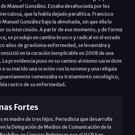
ro de Manuel González. Estaba desahuciada por los
berculosa, que la había dejado paralítica. Francisco
de Manuel González bajo la almohada, sin que ella lo
r su intercesión. A partir de ese momento, y de forma
ca, se produjo un cambio brusco y radical en el estado
nco años de gravísima enfermedad, se levantaba y
consistió en la curación inexplicable en 2008 de una
. La providencia puso en su camino al mismo sacerdote
 a su marido una oración con la novena y una reliquia
 supuestamente comenzaba su tratamiento oncológico,
abía rastro de su enfermedad.
mas Fortes
s es madre de tres hijos. Periodista que desarrolla
 en la Delegación de Medios de Comunicación de la
achiller en Ciencias Religiosas por el ISCR San