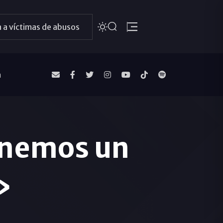
 a víctimas de abusos
a
enemos un
»