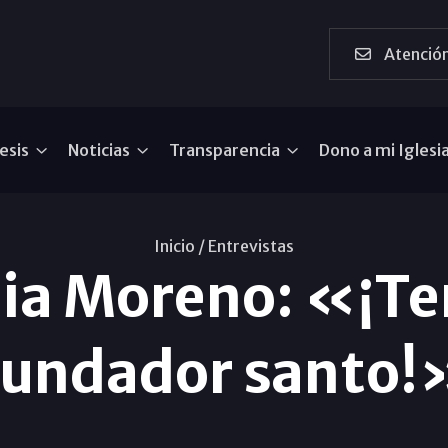
Atención
esis
Noticias
Transparencia
Dono a mi Iglesi
Inicio /
Entrevistas
ia Moreno: «¡T
fundador santo!