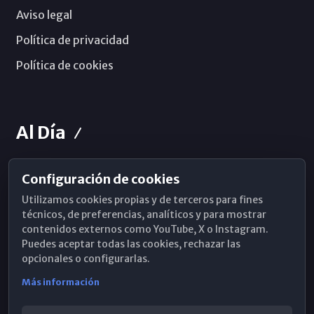
Aviso legal
Política de privacidad
Política de cookies
Al Día
Configuración de cookies
Horarios de Misa
Utilizamos cookies propias y de terceros para fines
Hemeroteca
técnicos, de preferencias, analíticos y para mostrar
contenidos externos como YouTube, X o Instagram.
WhatsApp
Puedes aceptar todas las cookies, rechazar las
opcionales o configurarlas.
Más información