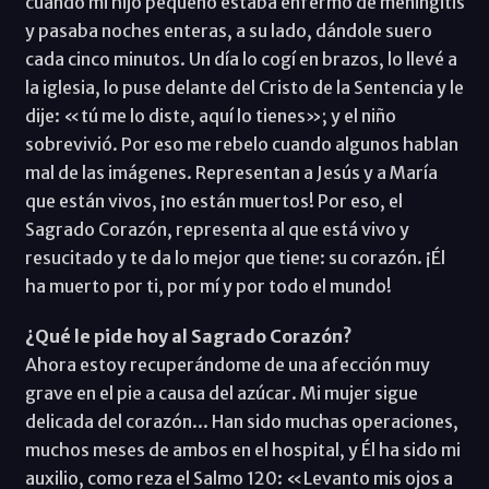
cuando mi hijo pequeño estaba enfermo de meningitis
y pasaba noches enteras, a su lado, dándole suero
cada cinco minutos. Un día lo cogí en brazos, lo llevé a
la iglesia, lo puse delante del Cristo de la Sentencia y le
dije: «tú me lo diste, aquí lo tienes»; y el niño
sobrevivió. Por eso me rebelo cuando algunos hablan
mal de las imágenes. Representan a Jesús y a María
que están vivos, ¡no están muertos! Por eso, el
Sagrado Corazón, representa al que está vivo y
resucitado y te da lo mejor que tiene: su corazón. ¡Él
ha muerto por ti, por mí y por todo el mundo!
¿Qué le pide hoy al Sagrado Corazón?
Ahora estoy recuperándome de una afección muy
grave en el pie a causa del azúcar. Mi mujer sigue
delicada del corazón... Han sido muchas operaciones,
muchos meses de ambos en el hospital, y Él ha sido mi
auxilio, como reza el Salmo 120: «Levanto mis ojos a