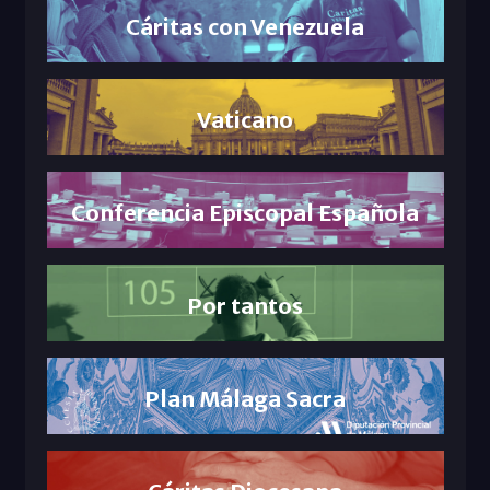
Cáritas con Venezuela
Vaticano
Conferencia Episcopal Española
Por tantos
Plan Málaga Sacra