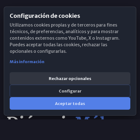
Configuración de cookies
Horarios de Misa
Utilizamos cookies propias y de terceros para fines
Hemeroteca
técnicos, de preferencias, analíticos y para mostrar
contenidos externos como YouTube, X o Instagram.
WhatsApp
Puedes aceptar todas las cookies, rechazar las
opcionales o configurarlas.
Más información
Rechazar opcionales
Configurar
Aceptar todas
Consulta IA
×